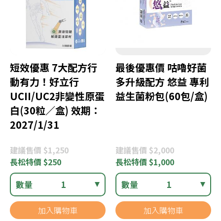
短效優惠 7大配方行
最後優惠價 咕嚕好菌
動有力！好立行
多升級配方 悠益 專利
UCII/UC2非變性原蛋
益生菌粉包(60包/盒)
白(30粒／盒) 效期：
2027/1/31
建議
售價 $1,250
建議
售價 $2,000
長松
特價 $250
長松
特價 $1,000
數量
1
數量
1
加入購物車
加入購物車