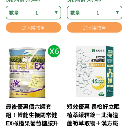
數量
1
數量
1
加入購物車
加入購物車
最後優惠價六罐套
短效優惠 長松好立眠
組！博能生機關常健
植萃緩釋錠－北海道
EX橄欖果葡萄糖胺升
蘆筍萃取物＋漢方鐵