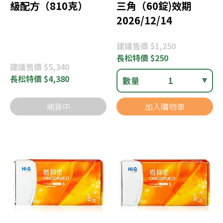
級配方（810克）
三角（60錠)效期
2026/12/14
建議
售價 $1,250
長松
特價 $250
建議
售價 $5,340
長松
特價 $4,380
數量
1
補貨中
加入購物車