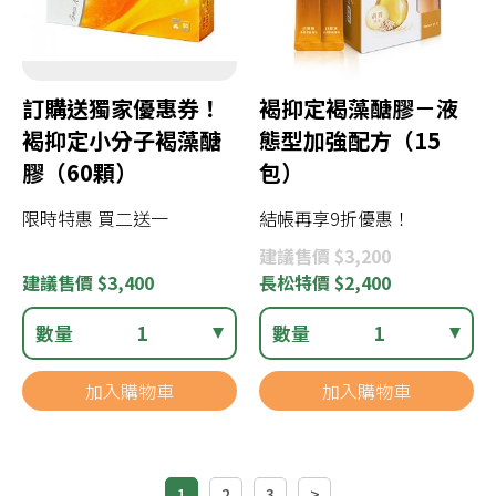
訂購送獨家優惠券！
褐抑定褐藻醣膠－液
褐抑定小分子褐藻醣
態型加強配方（15
膠（60顆）
包）
限時特惠 買二送一
結帳再享9折優惠！
建議
售價 $3,200
建議
售價 $3,400
長松
特價 $2,400
數量
1
數量
1
加入購物車
加入購物車
1
2
3
>