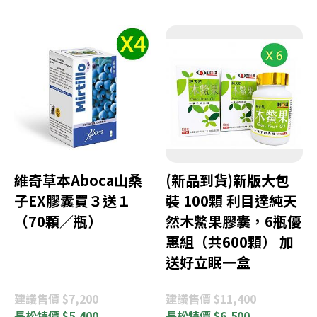
維奇草本Aboca山桑
(新品到貨)新版大包
子EX膠囊買３送１
裝 100顆 利目達純天
（70顆／瓶）
然木鱉果膠囊，6瓶優
惠組（共600顆） 加
送好立眠一盒
建議
售價 $7,200
建議
售價 $11,400
長松
特價 $5,400
長松
特價 $6,500