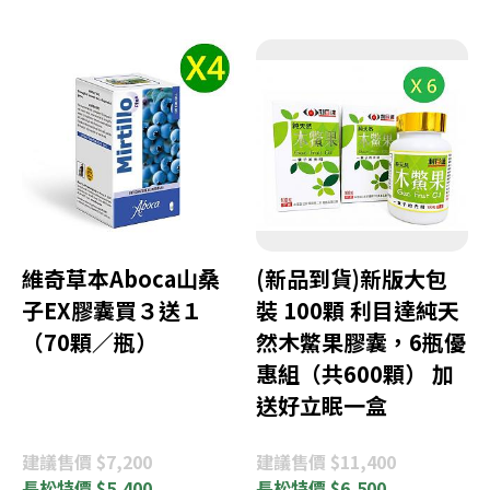
維奇草本Aboca山桑
(新品到貨)新版大包
子EX膠囊買３送１
裝 100顆 利目達純天
（70顆／瓶）
然木鱉果膠囊，6瓶優
惠組（共600顆） 加
送好立眠一盒
建議
售價 $7,200
建議
售價 $11,400
長松
特價 $5,400
長松
特價 $6,500