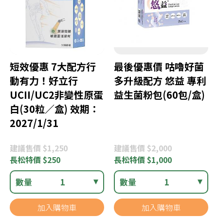
短效優惠 7大配方行
最後優惠價 咕嚕好菌
動有力！好立行
多升級配方 悠益 專利
UCII/UC2非變性原蛋
益生菌粉包(60包/盒)
白(30粒／盒) 效期：
2027/1/31
建議
售價 $1,250
建議
售價 $2,000
長松
特價 $250
長松
特價 $1,000
數量
1
數量
1
加入購物車
加入購物車