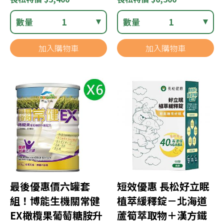
數量
1
數量
1
加入購物車
加入購物車
最後優惠價六罐套
短效優惠 長松好立眠
組！博能生機關常健
植萃緩釋錠－北海道
EX橄欖果葡萄糖胺升
蘆筍萃取物＋漢方鐵