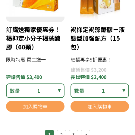
訂購送獨家優惠券！
褐抑定褐藻醣膠－液
褐抑定小分子褐藻醣
態型加強配方（15
膠（60顆）
包）
限時特惠 買二送一
結帳再享9折優惠！
建議
售價 $3,200
建議
售價 $3,400
長松
特價 $2,400
數量
1
數量
1
加入購物車
加入購物車
1
2
3
>