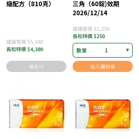
級配方（810克）
三角（60錠)效期
2026/12/14
建議
售價 $1,250
長松
特價 $250
建議
售價 $5,340
長松
特價 $4,380
數量
1
補貨中
加入購物車