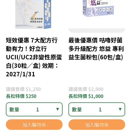
短效優惠 7大配方行
最後優惠價 咕嚕好菌
動有力！好立行
多升級配方 悠益 專利
UCII/UC2非變性原蛋
益生菌粉包(60包/盒)
白(30粒／盒) 效期：
2027/1/31
建議
售價 $1,250
建議
售價 $2,000
長松
特價 $250
長松
特價 $1,000
數量
1
數量
1
加入購物車
加入購物車