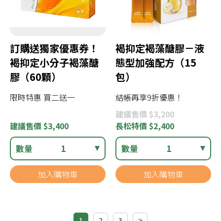
訂購送獨家優惠券！
褐抑定褐藻醣膠－液
褐抑定小分子褐藻醣
態型加強配方（15
膠（60顆）
包）
限時特惠 買二送一
結帳再享9折優惠！
建議
售價 $3,200
建議
售價 $3,400
長松
特價 $2,400
數量
1
數量
1
加入購物車
加入購物車
1
2
3
>