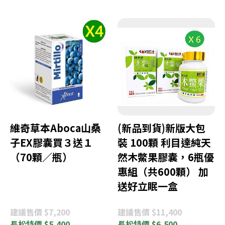
維奇草本Aboca山桑
(新品到貨)新版大包
子EX膠囊買３送１
裝 100顆 利目達純天
（70顆／瓶）
然木鱉果膠囊，6瓶優
惠組（共600顆） 加
送好立眠一盒
建議
售價 $7,200
建議
售價 $11,400
長松
特價 $5,400
長松
特價 $6,500