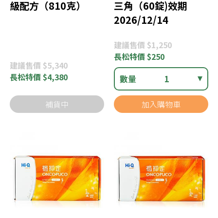
級配方（810克）
三角（60錠)效期
2026/12/14
建議
售價 $1,250
長松
特價 $250
建議
售價 $5,340
長松
特價 $4,380
數量
1
補貨中
加入購物車