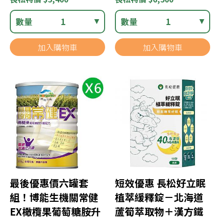
數量
1
數量
1
加入購物車
加入購物車
最後優惠價六罐套
短效優惠 長松好立眠
組！博能生機關常健
植萃緩釋錠－北海道
EX橄欖果葡萄糖胺升
蘆筍萃取物＋漢方鐵