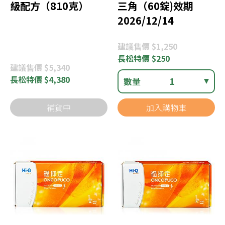
級配方（810克）
三角（60錠)效期
2026/12/14
建議
售價 $1,250
長松
特價 $250
建議
售價 $5,340
長松
特價 $4,380
數量
1
補貨中
加入購物車