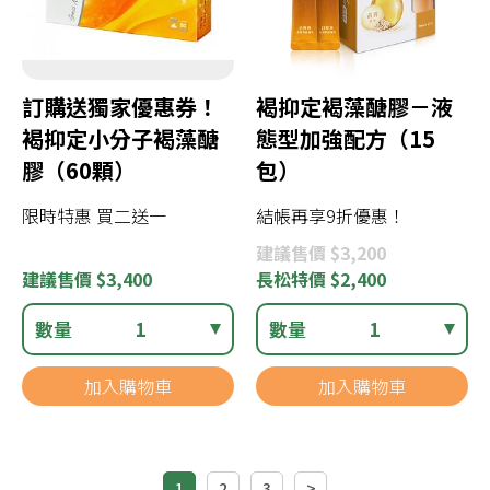
訂購送獨家優惠券！
褐抑定褐藻醣膠－液
褐抑定小分子褐藻醣
態型加強配方（15
膠（60顆）
包）
限時特惠 買二送一
結帳再享9折優惠！
建議
售價 $3,200
建議
售價 $3,400
長松
特價 $2,400
數量
1
數量
1
加入購物車
加入購物車
1
2
3
>