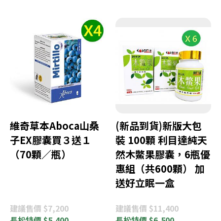
維奇草本Aboca山桑
(新品到貨)新版大包
子EX膠囊買３送１
裝 100顆 利目達純天
（70顆／瓶）
然木鱉果膠囊，6瓶優
惠組（共600顆） 加
送好立眠一盒
建議
售價 $7,200
建議
售價 $11,400
長松
特價 $5,400
長松
特價 $6,500