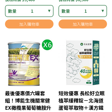
數量
1
數量
1
加入購物車
加入購物車
最後優惠價六罐套
短效優惠 長松好立眠
組！博能生機關常健
植萃緩釋錠－北海道
EX橄欖果葡萄糖胺升
蘆筍萃取物＋漢方鐵