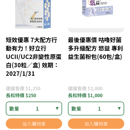
短效優惠 7大配方行
最後優惠價 咕嚕好菌
動有力！好立行
多升級配方 悠益 專利
UCII/UC2非變性原蛋
益生菌粉包(60包/盒)
白(30粒／盒) 效期：
2027/1/31
建議
售價 $1,250
建議
售價 $2,000
長松
特價 $250
長松
特價 $1,000
數量
1
數量
1
加入購物車
加入購物車