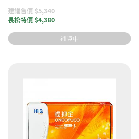
建議
售價 $5,340
長松
特價 $4,380
補貨中