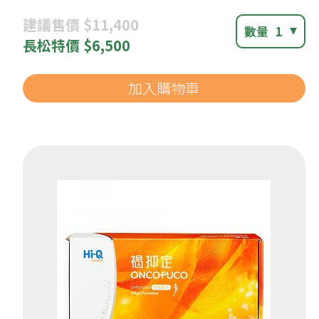
建議
售價 $11,400
數量
1
長松
特價 $6,500
加入購物車