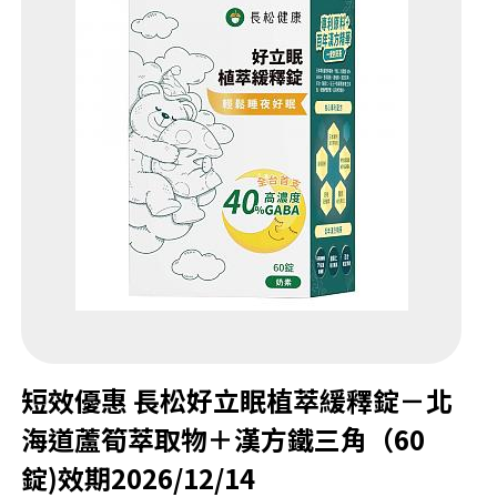
短效優惠 長松好立眠植萃緩釋錠－北
海道蘆筍萃取物＋漢方鐵三角（60
錠)效期2026/12/14