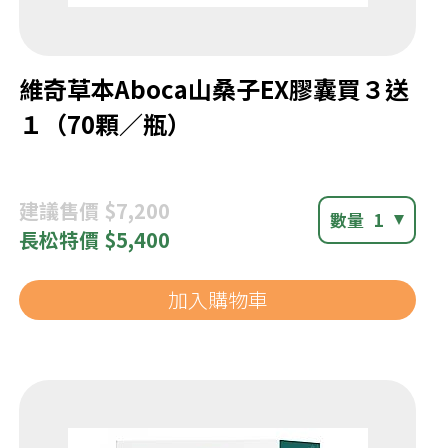
維奇草本Aboca山桑子EX膠囊買３送
１（70顆／瓶）
建議
售價 $7,200
數量
1
長松
特價 $5,400
加入購物車