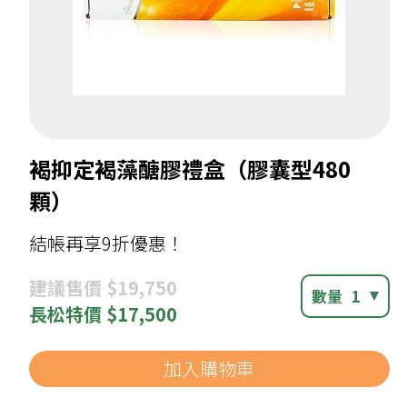
褐抑定褐藻醣膠禮盒（膠囊型480
顆）
結帳再享9折優惠！
建議
售價 $19,750
數量
1
長松
特價 $17,500
加入購物車