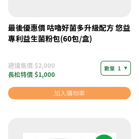
最後優惠價 咕嚕好菌多升級配方 悠益
專利益生菌粉包(60包/盒)
建議
售價 $2,000
數量
1
長松
特價 $1,000
加入購物車