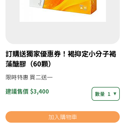
訂購送獨家優惠券！褐抑定小分子褐
藻醣膠（60顆）
限時特惠 買二送一
建議
售價 $3,400
數量
1
加入購物車