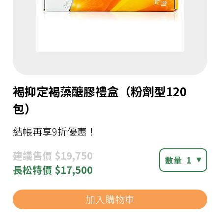
褐抑定褐藻醣膠禮盒（粉劑型120
包）
結帳再享9折優惠！
建議
售價 $19,750
數量
1
長松
特價 $17,500
加入購物車