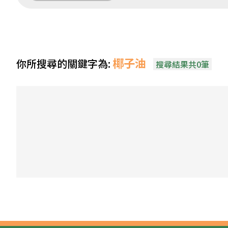
椰子油
你所搜尋的關鍵字為:
搜尋結果共0筆