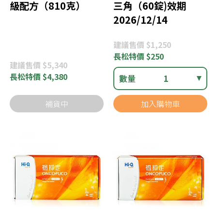
級配方（810克）
三角（60錠)效期
2026/12/14
建議
售價 $1,250
長松
特價 $250
建議
售價 $5,340
長松
特價 $4,380
數量
1
補貨中
加入購物車