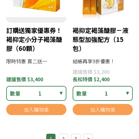
訂購送獨家優惠券！
褐抑定褐藻醣膠－液
褐抑定小分子褐藻醣
態型加強配方（15
膠（60顆）
包）
限時特惠 買二送一
結帳再享9折優惠！
建議
售價 $3,200
建議
售價 $3,400
長松
特價 $2,400
數量
1
數量
1
加入購物車
加入購物車
1
2
3
>