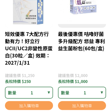
短效優惠 7大配方行
最後優惠價 咕嚕好菌
動有力！好立行
多升級配方 悠益 專利
UCII/UC2非變性原蛋
益生菌粉包(60包/盒)
白(30粒／盒) 效期：
2027/1/31
建議
售價 $1,250
建議
售價 $2,000
長松
特價 $250
長松
特價 $1,000
數量
1
數量
1
加入購物車
加入購物車