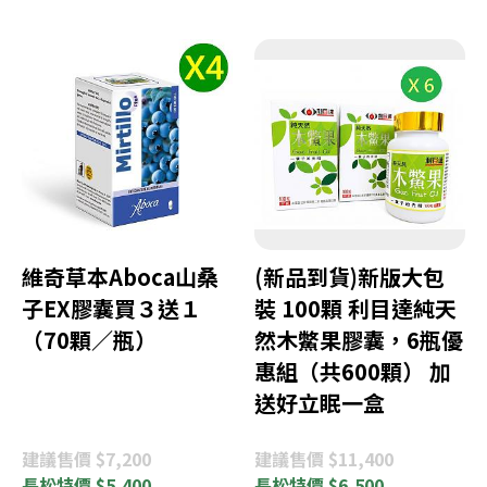
維奇草本Aboca山桑
(新品到貨)新版大包
子EX膠囊買３送１
裝 100顆 利目達純天
（70顆／瓶）
然木鱉果膠囊，6瓶優
惠組（共600顆） 加
送好立眠一盒
建議
售價 $7,200
建議
售價 $11,400
長松
特價 $5,400
長松
特價 $6,500