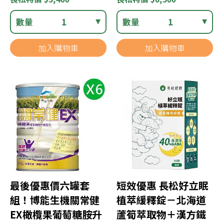
數量
1
數量
1
加入購物車
加入購物車
最後優惠價六罐套
短效優惠 長松好立眠
組！博能生機關常健
植萃緩釋錠－北海道
EX橄欖果葡萄糖胺升
蘆筍萃取物＋漢方鐵