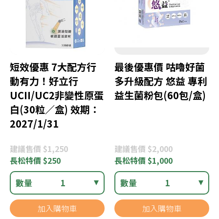
短效優惠 7大配方行
最後優惠價 咕嚕好菌
動有力！好立行
多升級配方 悠益 專利
UCII/UC2非變性原蛋
益生菌粉包(60包/盒)
白(30粒／盒) 效期：
2027/1/31
建議
售價 $1,250
建議
售價 $2,000
長松
特價 $250
長松
特價 $1,000
數量
1
數量
1
加入購物車
加入購物車