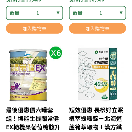
數量
1
數量
1
加入購物車
加入購物車
最後優惠價六罐套
短效優惠 長松好立眠
組！博能生機關常健
植萃緩釋錠－北海道
EX橄欖果葡萄糖胺升
蘆筍萃取物＋漢方鐵