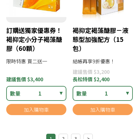
訂購送獨家優惠券！
褐抑定褐藻醣膠－液
褐抑定小分子褐藻醣
態型加強配方（15
膠（60顆）
包）
限時特惠 買二送一
結帳再享9折優惠！
建議
售價 $3,200
建議
售價 $3,400
長松
特價 $2,400
數量
1
數量
1
加入購物車
加入購物車
1
2
3
>