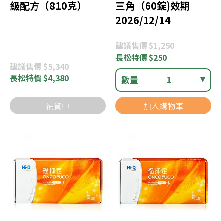
級配方（810克）
三角（60錠)效期
2026/12/14
建議
售價 $1,250
長松
特價 $250
建議
售價 $5,340
長松
特價 $4,380
數量
1
補貨中
加入購物車