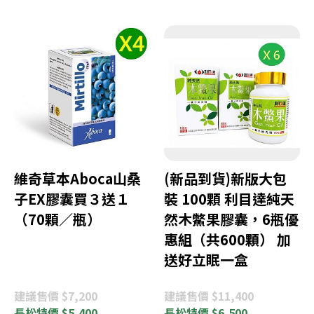
維奇草本Aboca山桑
(新品到貨)新版大包
子EX膠囊買３送１
裝 100顆 利目達純天
（70顆／瓶）
然木鱉果膠囊，6瓶優
惠組（共600顆） 加
送好立眠一盒
建議
售價 $7,200
建議
售價 $11,400
長松
特價 $5,400
長松
特價 $6,500