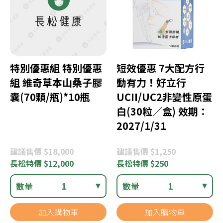
特別優惠組 特別優惠
短效優惠 7大配方行
組 維奇草本山桑子膠
動有力！好立行
囊(70顆/瓶)*10瓶
UCII/UC2非變性原蛋
白(30粒／盒) 效期：
2027/1/31
建議
售價 $18,000
建議
售價 $1,250
長松
特價 $12,000
長松
特價 $250
數量
1
數量
1
加入購物車
加入購物車