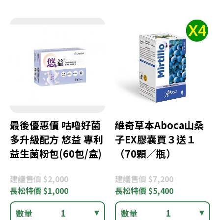
最後優惠價 咕嚕好菌
維奇草本Aboca山桑
多升級配方 悠益 專利
子EX膠囊買３送１
益生菌粉包(60包/盒)
（70顆／瓶）
建議
售價 $2,000
建議
售價 $7,200
長松
特價 $1,000
長松
特價 $5,400
數量
1
數量
1