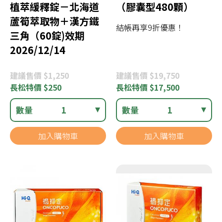
植萃緩釋錠－北海道
（膠囊型480顆）
蘆筍萃取物＋漢方鐵
結帳再享9折優惠！
三角（60錠)效期
2026/12/14
建議
售價 $1,250
建議
售價 $19,750
長松
特價 $250
長松
特價 $17,500
數量
1
數量
1
加入購物車
加入購物車