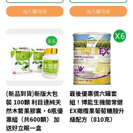
加入購物車
加入購物車
(新品到貨)新版大包
最後優惠價六罐套
裝 100顆 利目達純天
組！博能生機關常健
然木鱉果膠囊，6瓶優
EX橄欖果葡萄糖胺升
惠組（共600顆） 加
級配方（810克）
送好立眠一盒