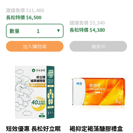
建議
售價 $11,400
長松
特價 $6,500
建議
售價 $5,340
長松
特價 $4,380
數量
1
加入購物車
補貨中
短效優惠 長松好立眠
褐抑定褐藻醣膠禮盒