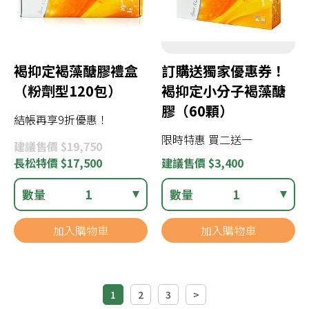
褐抑定褐藻醣膠禮盒
訂購送獨家優惠券！
（粉劑型120包）
褐抑定小分子褐藻醣
膠（60顆）
結帳再享9折優惠！
限時特惠 買二送一
建議
售價 $19,750
長松
特價 $17,500
建議
售價 $3,400
數量
1
數量
1
加入購物車
加入購物車
1
2
3
>