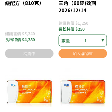
級配方（810克）
三角（60錠)效期
2026/12/14
建議
售價 $1,250
長松
特價 $250
建議
售價 $5,340
長松
特價 $4,380
數量
1
補貨中
加入購物車