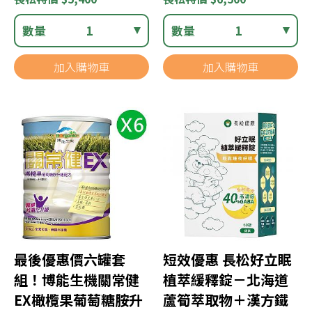
數量
1
數量
1
加入購物車
加入購物車
最後優惠價六罐套
短效優惠 長松好立眠
組！博能生機關常健
植萃緩釋錠－北海道
EX橄欖果葡萄糖胺升
蘆筍萃取物＋漢方鐵