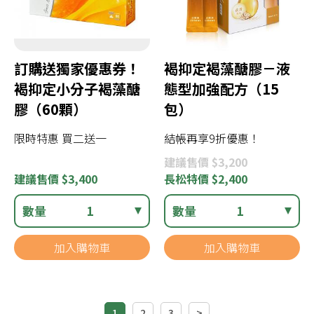
訂購送獨家優惠券！
褐抑定褐藻醣膠－液
褐抑定小分子褐藻醣
態型加強配方（15
膠（60顆）
包）
限時特惠 買二送一
結帳再享9折優惠！
建議
售價 $3,200
建議
售價 $3,400
長松
特價 $2,400
數量
1
數量
1
加入購物車
加入購物車
1
2
3
>