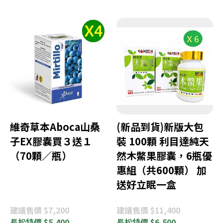
維奇草本Aboca山桑
(新品到貨)新版大包
子EX膠囊買３送１
裝 100顆 利目達純天
（70顆／瓶）
然木鱉果膠囊，6瓶優
惠組（共600顆） 加
送好立眠一盒
建議
售價 $7,200
建議
售價 $11,400
長松
特價 $5,400
長松
特價 $6,500