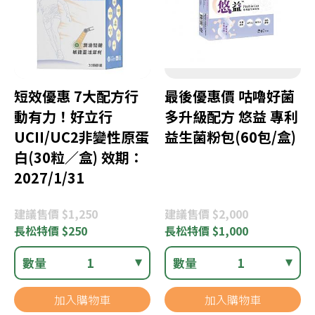
短效優惠 7大配方行
最後優惠價 咕嚕好菌
動有力！好立行
多升級配方 悠益 專利
UCII/UC2非變性原蛋
益生菌粉包(60包/盒)
白(30粒／盒) 效期：
2027/1/31
建議
售價 $1,250
建議
售價 $2,000
長松
特價 $250
長松
特價 $1,000
數量
1
數量
1
加入購物車
加入購物車