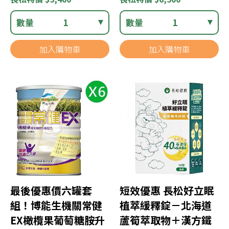
數量
1
數量
1
加入購物車
加入購物車
最後優惠價六罐套
短效優惠 長松好立眠
組！博能生機關常健
植萃緩釋錠－北海道
EX橄欖果葡萄糖胺升
蘆筍萃取物＋漢方鐵