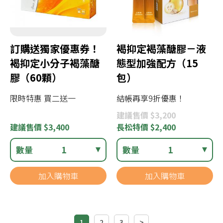
訂購送獨家優惠券！
褐抑定褐藻醣膠－液
褐抑定小分子褐藻醣
態型加強配方（15
膠（60顆）
包）
限時特惠 買二送一
結帳再享9折優惠！
建議
售價 $3,200
建議
售價 $3,400
長松
特價 $2,400
數量
1
數量
1
加入購物車
加入購物車
1
2
3
>