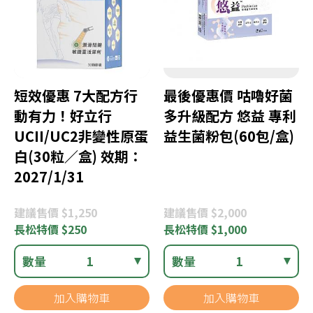
短效優惠 7大配方行
最後優惠價 咕嚕好菌
動有力！好立行
多升級配方 悠益 專利
UCII/UC2非變性原蛋
益生菌粉包(60包/盒)
白(30粒／盒) 效期：
2027/1/31
建議
售價 $1,250
建議
售價 $2,000
長松
特價 $250
長松
特價 $1,000
數量
1
數量
1
加入購物車
加入購物車