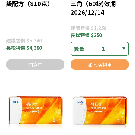
級配方（810克）
三角（60錠)效期
2026/12/14
建議
售價 $1,250
長松
特價 $250
建議
售價 $5,340
長松
特價 $4,380
數量
1
補貨中
加入購物車