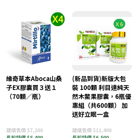
維奇草本Aboca山桑
(新品到貨)新版大包
子EX膠囊買３送１
裝 100顆 利目達純天
（70顆／瓶）
然木鱉果膠囊，6瓶優
惠組（共600顆） 加
送好立眠一盒
建議
售價 $7,200
建議
售價 $11,400
長松
特價 $5,400
長松
特價 $6,500