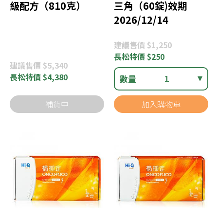
級配方（810克）
三角（60錠)效期
2026/12/14
建議
售價 $1,250
長松
特價 $250
建議
售價 $5,340
長松
特價 $4,380
數量
1
補貨中
加入購物車