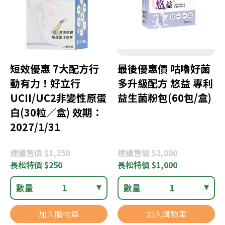
短效優惠 7大配方行
最後優惠價 咕嚕好菌
動有力！好立行
多升級配方 悠益 專利
UCII/UC2非變性原蛋
益生菌粉包(60包/盒)
白(30粒／盒) 效期：
2027/1/31
建議
售價 $1,250
建議
售價 $2,000
長松
特價 $250
長松
特價 $1,000
數量
1
數量
1
加入購物車
加入購物車