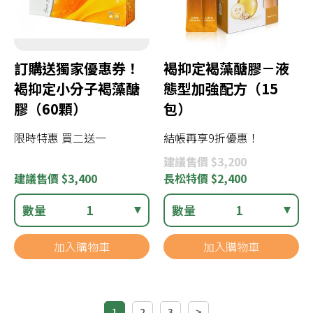
訂購送獨家優惠券！
褐抑定褐藻醣膠－液
褐抑定小分子褐藻醣
態型加強配方（15
膠（60顆）
包）
限時特惠 買二送一
結帳再享9折優惠！
建議
售價 $3,200
建議
售價 $3,400
長松
特價 $2,400
數量
1
數量
1
加入購物車
加入購物車
1
2
3
>