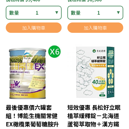
數量
1
數量
1
加入購物車
加入購物車
最後優惠價六罐套
短效優惠 長松好立眠
組！博能生機關常健
植萃緩釋錠－北海道
EX橄欖果葡萄糖胺升
蘆筍萃取物＋漢方鐵