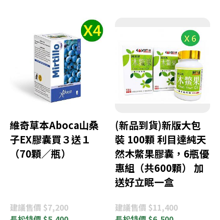
維奇草本Aboca山桑
(新品到貨)新版大包
子EX膠囊買３送１
裝 100顆 利目達純天
（70顆／瓶）
然木鱉果膠囊，6瓶優
惠組（共600顆） 加
送好立眠一盒
建議
售價 $7,200
建議
售價 $11,400
長松
特價 $5,400
長松
特價 $6,500