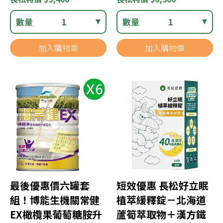
數量
1
數量
1
加入購物車
加入購物車
最後優惠價六罐套
短效優惠 長松好立眠
組！博能生機關常健
植萃緩釋錠－北海道
EX橄欖果葡萄糖胺升
蘆筍萃取物＋漢方鐵