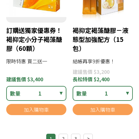
訂購送獨家優惠券！
褐抑定褐藻醣膠－液
褐抑定小分子褐藻醣
態型加強配方（15
膠（60顆）
包）
限時特惠 買二送一
結帳再享9折優惠！
建議
售價 $3,200
建議
售價 $3,400
長松
特價 $2,400
數量
1
數量
1
加入購物車
加入購物車
1
2
3
>