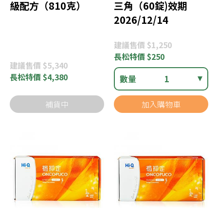
級配方（810克）
三角（60錠)效期
2026/12/14
建議
售價 $1,250
長松
特價 $250
建議
售價 $5,340
長松
特價 $4,380
數量
1
補貨中
加入購物車