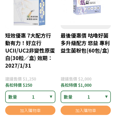
短效優惠 7大配方行
最後優惠價 咕嚕好菌
動有力！好立行
多升級配方 悠益 專利
UCII/UC2非變性原蛋
益生菌粉包(60包/盒)
白(30粒／盒) 效期：
2027/1/31
建議
售價 $1,250
建議
售價 $2,000
長松
特價 $250
長松
特價 $1,000
數量
1
數量
1
加入購物車
加入購物車