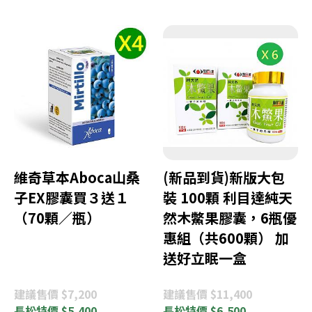
維奇草本Aboca山桑
(新品到貨)新版大包
子EX膠囊買３送１
裝 100顆 利目達純天
（70顆／瓶）
然木鱉果膠囊，6瓶優
惠組（共600顆） 加
送好立眠一盒
建議
售價 $7,200
建議
售價 $11,400
長松
特價 $5,400
長松
特價 $6,500