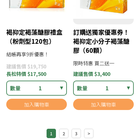
褐抑定褐藻醣膠禮盒
訂購送獨家優惠券！
（粉劑型120包）
褐抑定小分子褐藻醣
膠（60顆）
結帳再享9折優惠！
限時特惠 買二送一
建議
售價 $19,750
長松
特價 $17,500
建議
售價 $3,400
數量
1
數量
1
加入購物車
加入購物車
1
2
3
>