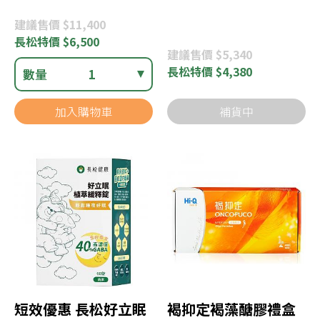
建議
售價 $11,400
長松
特價 $6,500
建議
售價 $5,340
長松
特價 $4,380
數量
1
加入購物車
補貨中
短效優惠 長松好立眠
褐抑定褐藻醣膠禮盒