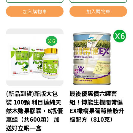
加入購物車
加入購物車
(新品到貨)新版大包
最後優惠價六罐套
裝 100顆 利目達純天
組！博能生機關常健
然木鱉果膠囊，6瓶優
EX橄欖果葡萄糖胺升
惠組（共600顆） 加
級配方（810克）
送好立眠一盒