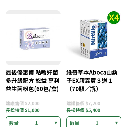
最後優惠價 咕嚕好菌
維奇草本Aboca山桑
多升級配方 悠益 專利
子EX膠囊買３送１
益生菌粉包(60包/盒)
（70顆／瓶）
建議
售價 $2,000
建議
售價 $7,200
長松
特價 $1,000
長松
特價 $5,400
數量
1
數量
1