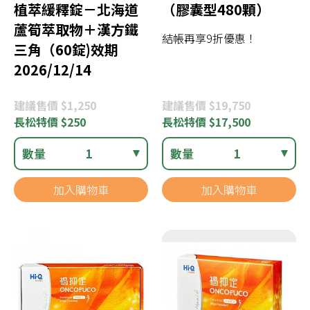
植萃緩釋錠－北海道
（膠囊型480顆）
蘆筍萃取物＋漢方鐵
結帳再享9折優惠！
三角（60錠)效期
2026/12/14
建議
售價 $1,250
建議
售價 $19,750
長松
特價 $250
長松
特價 $17,500
數量
1
數量
1
加入購物車
加入購物車