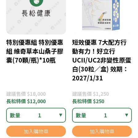
特別優惠組 特別優惠
短效優惠 7大配方行
組 維奇草本山桑子膠
動有力！好立行
囊(70顆/瓶)*10瓶
UCII/UC2非變性原蛋
白(30粒／盒) 效期：
2027/1/31
建議
售價 $18,000
建議
售價 $1,250
長松
特價 $12,000
長松
特價 $250
數量
1
數量
1
加入購物車
加入購物車