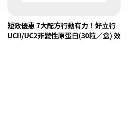
短效優惠 7大配方行動有力！好立行
UCII/UC2非變性原蛋白(30粒／盒) 效
期：2027/1/31
建議
售價 $1,250
數量
1
長松
特價 $250
加入購物車