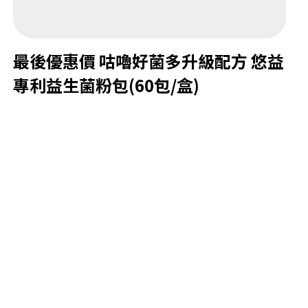
最後優惠價 咕嚕好菌多升級配方 悠益
專利益生菌粉包(60包/盒)
建議
售價 $2,000
數量
1
長松
特價 $1,000
加入購物車