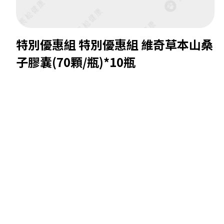
特別優惠組 特別優惠組 維奇草本山桑
子膠囊(70顆/瓶)*10瓶
建議
售價 $18,000
數量
1
長松
特價 $12,000
加入購物車