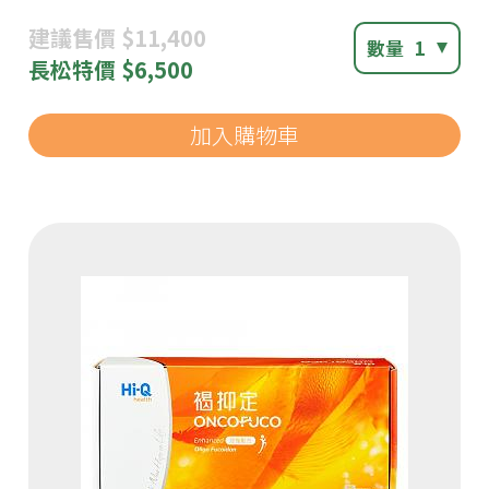
建議
售價 $11,400
數量
1
長松
特價 $6,500
加入購物車