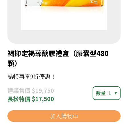
褐抑定褐藻醣膠禮盒（膠囊型480
顆）
結帳再享9折優惠！
建議
售價 $19,750
數量
1
長松
特價 $17,500
加入購物車