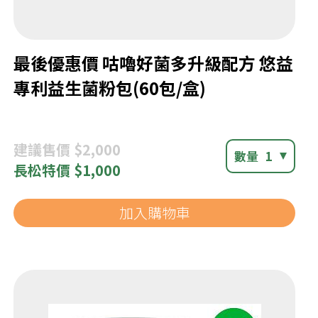
最後優惠價 咕嚕好菌多升級配方 悠益
專利益生菌粉包(60包/盒)
建議
售價 $2,000
數量
1
長松
特價 $1,000
加入購物車