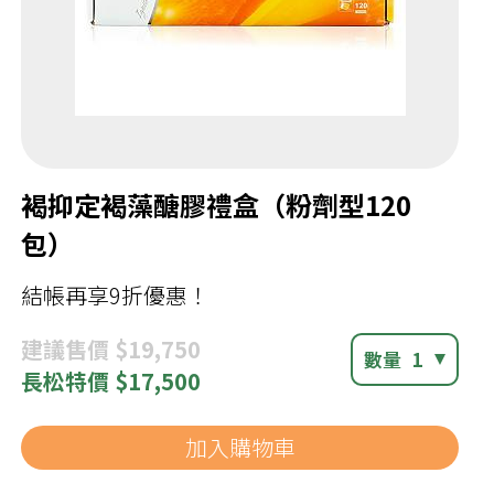
褐抑定褐藻醣膠禮盒（粉劑型120
包）
結帳再享9折優惠！
建議
售價 $19,750
數量
1
長松
特價 $17,500
加入購物車