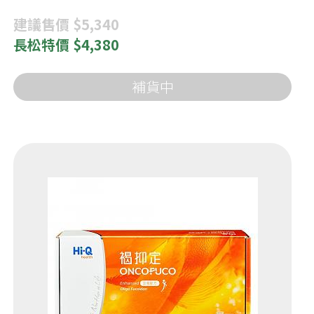
建議
售價 $5,340
長松
特價 $4,380
補貨中