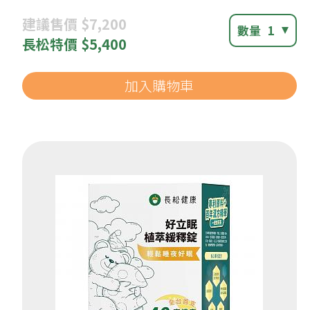
建議
售價 $7,200
數量
1
長松
特價 $5,400
加入購物車