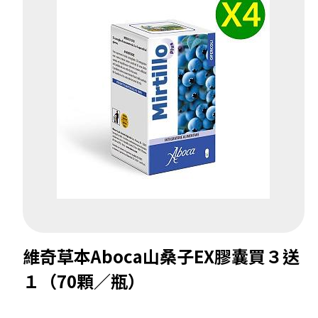
維奇草本Aboca山桑子EX膠囊買３送
１（70顆／瓶）