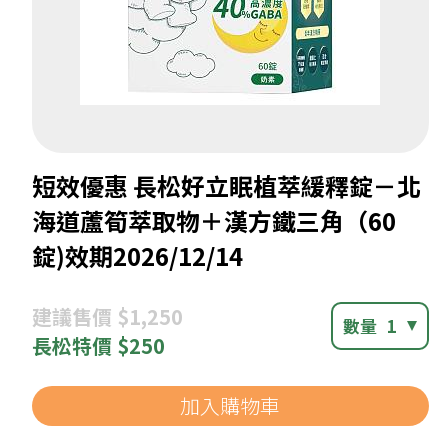
短效優惠 長松好立眠植萃緩釋錠－北
海道蘆筍萃取物＋漢方鐵三角（60
錠)效期2026/12/14
建議
售價 $1,250
數量
1
長松
特價 $250
加入購物車