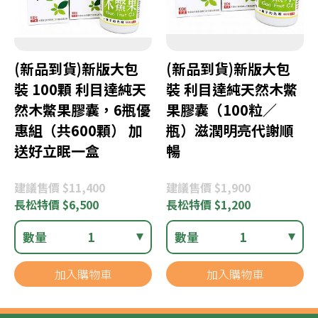
(新品到貨)新版大包
(新品到貨)新版大包
裝 100顆 利目達純天
裝 利目達純天然木鱉
然木鱉果膠囊，6瓶優
果膠囊（100粒／
惠組（共600顆） 加
瓶）滋潤明亮代謝順
送好立眠一盒
暢
建議
售價 $11,400
建議
售價 $1,900
長松
特價 $6,500
長松
特價 $1,200
數量
1
數量
1
加入購物車
加入購物車