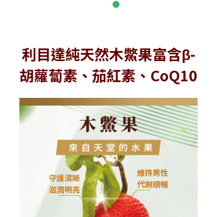
利目達純天然木鱉果富含β-
胡蘿蔔素、茄紅素、CoQ10
維持男性
守護清晰
代謝順暢
滋潤明亮