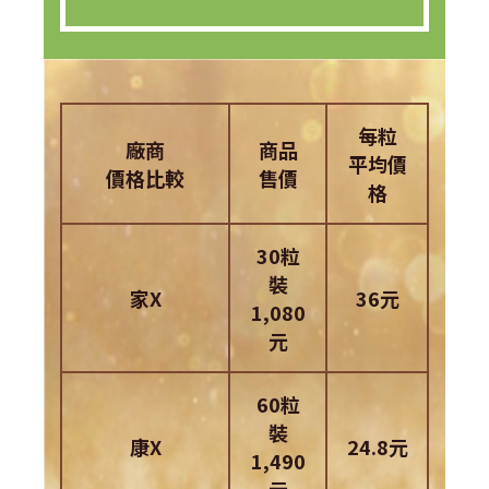
每粒
廠商
商品
平均價
價格比較
售價
格
30粒
裝
家X
36元
1,080
元
60粒
裝
康X
24.8元
1,490