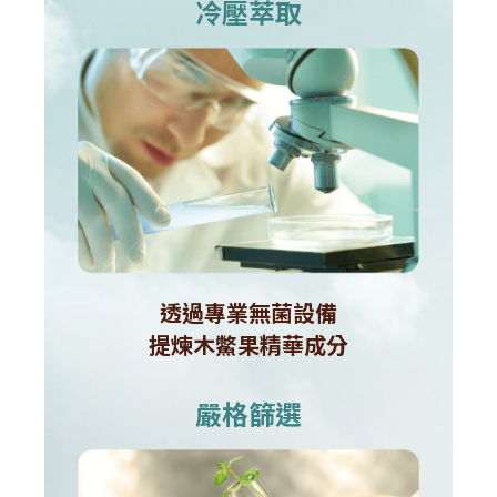
冷壓萃取
透過專業無菌設備
提煉木鱉果精華成分
嚴格篩選