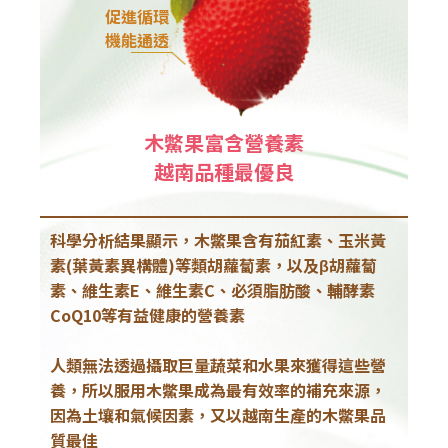
促進循環
機能通透
木鱉果富含營養素
越南品種最優良
科學分析結果顯示，木鱉果含有茄紅素、玉米黃
素(葉黃素異構體)等類胡蘿蔔素，以及β胡蘿蔔
素、維生素E、維生素C、必須脂肪酸、輔酵素
CoQ10等有益健康的營養素
人類無法透過攝取巨量蔬菜和水果來獲得這些營
養，所以服用木鱉果成為最有效率的補充來源，
因為土壤和氣候因素，又以越南生產的木鱉果品
質最佳