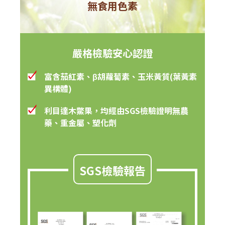
無食用色素
嚴格檢驗安心認證
富含茄紅素、β胡蘿蔔素、玉米黃質(葉黃素
異構體)
利目達木鱉果，均經由SGS檢驗證明無農
藥、重金屬、塑化劑
SGS檢驗報告