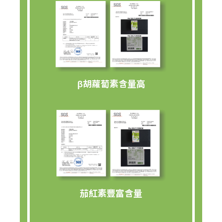
β胡蘿蔔素含量高
茄紅素豐富含量