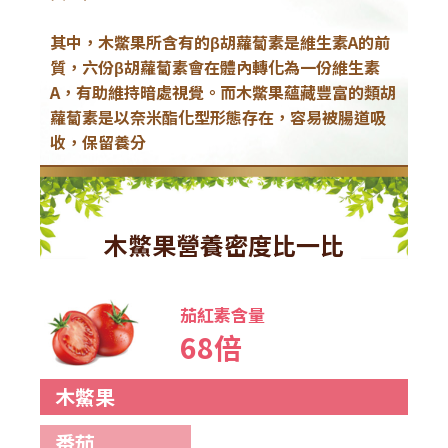
其中，木鱉果所含有的β胡蘿蔔素是維生素A的前
質，六份β胡蘿蔔素會在體內轉化為一份維生素
A，有助維持暗處視覺。而木鱉果蘊藏豐富的類胡
蘿蔔素是以奈米酯化型形態存在，容易被腸道吸
收，保留養分
木鱉果營養密度比一比
茄紅素含量
68倍
木鱉果
番茄