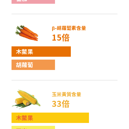
β-胡蘿蔔素含量
15倍
木鱉果
胡蘿蔔
玉米黃質含量
33倍
木鱉果