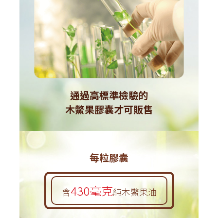
通過高標準檢驗的
木鱉果膠囊才可販售
每粒膠囊
430毫克
含
純木鱉果油