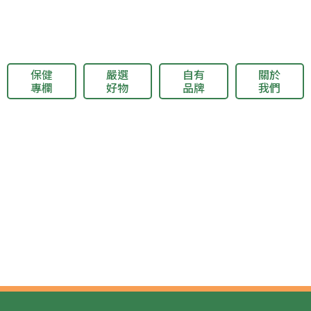
保健
嚴選
自有
關於
專欄
好物
品牌
我們