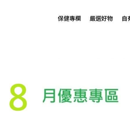
保健專欄
嚴選好物
自