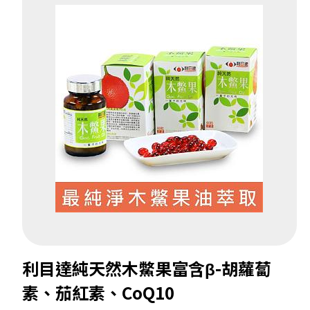
利目達純天然木鱉果富含β-胡蘿蔔
素、茄紅素、CoQ10