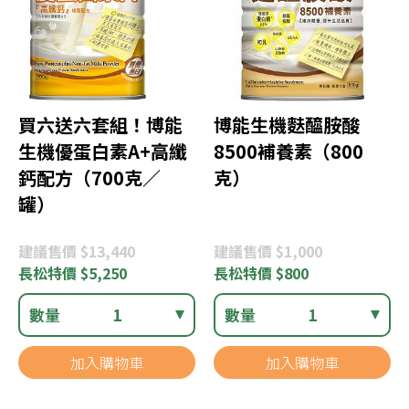
買六送六套組！博能
博能生機麩醯胺酸
生機優蛋白素A+高纖
8500補養素（800
鈣配方（700克／
克）
罐）
建議
售價 $13,440
建議
售價 $1,000
長松
特價 $5,250
長松
特價 $800
數量
1
數量
1
加入購物車
加入購物車