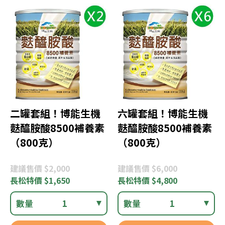
二罐套組！博能生機
六罐套組！博能生機
麩醯胺酸8500補養素
麩醯胺酸8500補養素
（800克）
（800克）
建議
售價 $2,000
建議
售價 $6,000
長松
特價 $1,650
長松
特價 $4,800
數量
1
數量
1