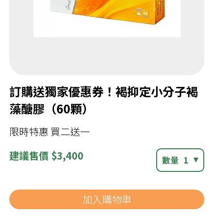
訂購送獨家優惠券！褐抑定小分子褐
藻醣膠（60顆）
限時特惠 買二送一
建議
售價 $3,400
數量
1
加入購物車