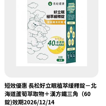
短效優惠 長松好立眠植萃緩釋錠－北
海道蘆筍萃取物＋漢方鐵三角（60
錠)效期2026/12/14