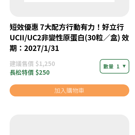
短效優惠 7大配方行動有力！好立行
UCII/UC2非變性原蛋白(30粒／盒) 效
期：2027/1/31
建議
售價 $1,250
數量
1
長松
特價 $250
加入購物車