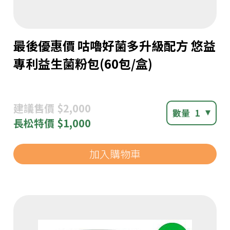
最後優惠價 咕嚕好菌多升級配方 悠益
專利益生菌粉包(60包/盒)
建議
售價 $2,000
數量
1
長松
特價 $1,000
加入購物車