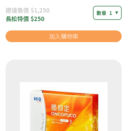
建議
售價 $1,250
數量
1
長松
特價 $250
加入購物車