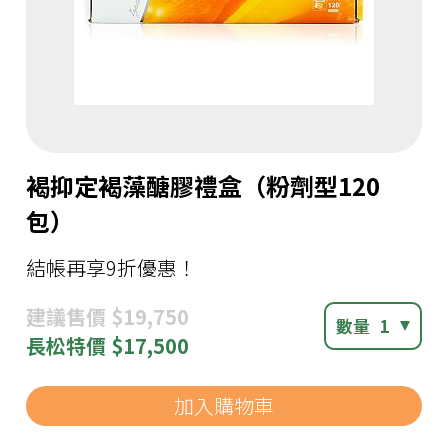
褐抑定褐藻醣膠禮盒（粉劑型120
包）
結帳再享9折優惠！
建議
售價 $19,750
數量
1
長松
特價 $17,500
加入購物車