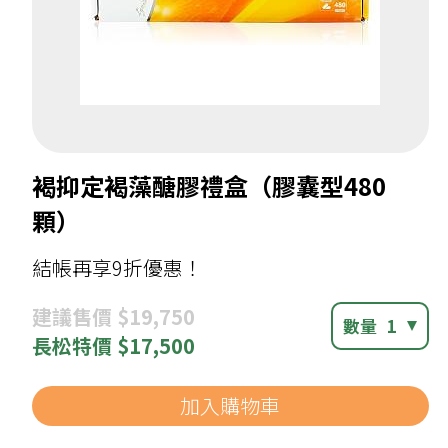
褐抑定褐藻醣膠禮盒（膠囊型480
顆）
結帳再享9折優惠！
建議
售價 $19,750
數量
1
長松
特價 $17,500
加入購物車