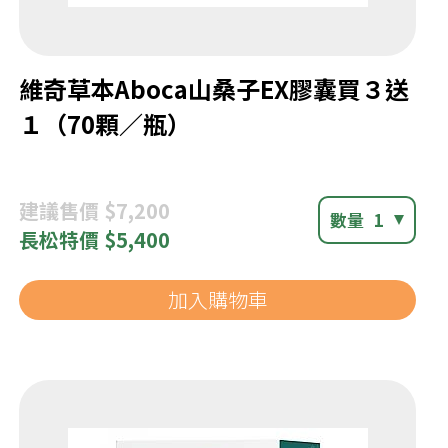
維奇草本Aboca山桑子EX膠囊買３送
１（70顆／瓶）
建議
售價 $7,200
數量
1
長松
特價 $5,400
加入購物車