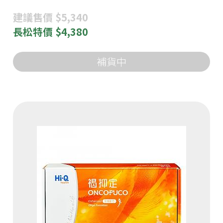
建議
售價 $5,340
長松
特價 $4,380
補貨中