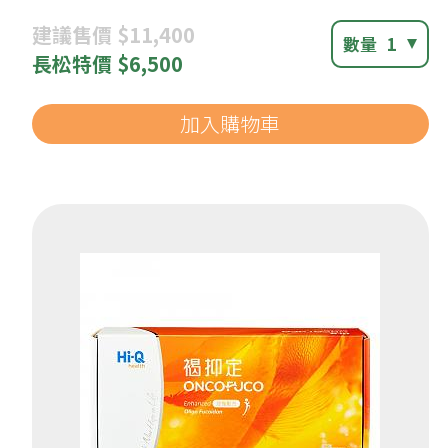
建議
售價 $11,400
數量
1
長松
特價 $6,500
加入購物車