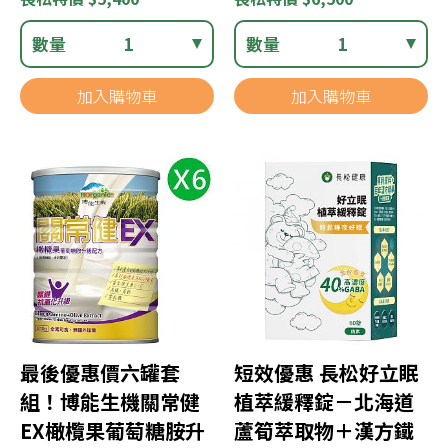
數量
1
數量
1
加入購物車
加入購物車
最後優惠價六罐套
短效優惠 長松好立眠
組！博能生機關常健
植萃緩釋錠－北海道
EX橄欖果葡萄糖胺升
蘆筍萃取物＋漢方鐵