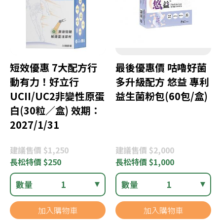
短效優惠 7大配方行
最後優惠價 咕嚕好菌
動有力！好立行
多升級配方 悠益 專利
UCII/UC2非變性原蛋
益生菌粉包(60包/盒)
白(30粒／盒) 效期：
2027/1/31
建議
售價 $1,250
建議
售價 $2,000
長松
特價 $250
長松
特價 $1,000
數量
1
數量
1
加入購物車
加入購物車