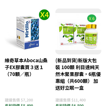
維奇草本Aboca山桑
(新品到貨)新版大包
子EX膠囊買３送１
裝 100顆 利目達純天
（70顆／瓶）
然木鱉果膠囊，6瓶優
惠組（共600顆） 加
送好立眠一盒
建議
售價 $7,200
建議
售價 $11,400
長松
特價 $5,400
長松
特價 $6,500