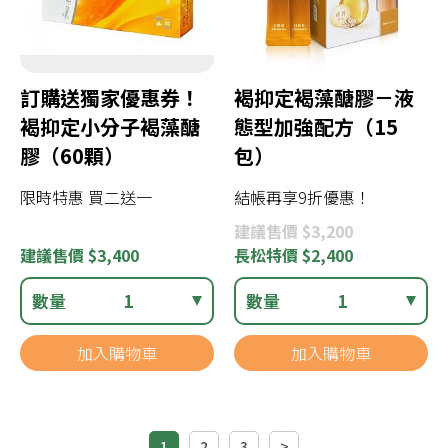
訂購送獨家優惠券！
褐抑定褐藻醣膠－液
褐抑定小分子褐藻醣
態型加強配方（15
膠（60顆）
包）
限時特惠 買二送一
結帳再享9折優惠！
建議
售價 $3,200
建議
售價 $3,400
長松
特價 $2,400
數量
1
數量
1
加入購物車
加入購物車
1
2
3
>