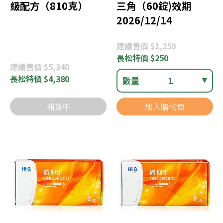
級配方（810克）
三角（60錠)效期
2026/12/14
建議
售價 $1,250
長松
特價 $250
建議
售價 $5,340
長松
特價 $4,380
數量
1
補貨中
加入購物車