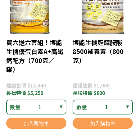
買六送六套組！博能
博能生機麩醯胺酸
生機優蛋白素A+高纖
8500補養素（800
鈣配方（700克／
克）
罐）
建議
售價 $13,440
建議
售價 $1,000
長松
特價 $5,250
長松
特價 $800
數量
1
數量
1
加入購物車
加入購物車