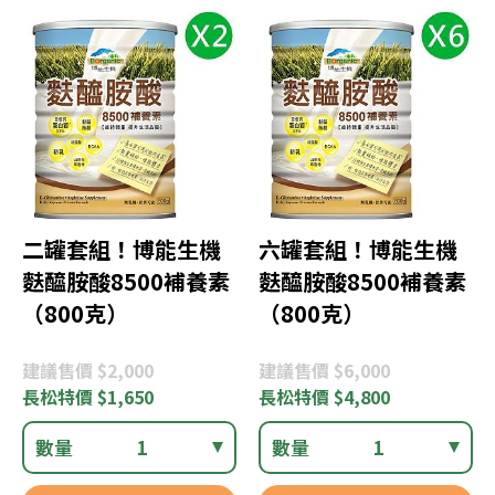
二罐套組！博能生機
六罐套組！博能生機
麩醯胺酸8500補養素
麩醯胺酸8500補養素
（800克）
（800克）
建議
售價 $2,000
建議
售價 $6,000
長松
特價 $1,650
長松
特價 $4,800
數量
1
數量
1