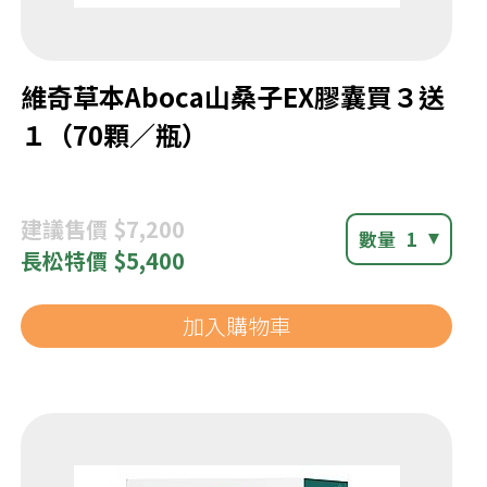
維奇草本Aboca山桑子EX膠囊買３送
１（70顆／瓶）
建議
售價 $7,200
數量
1
長松
特價 $5,400
加入購物車