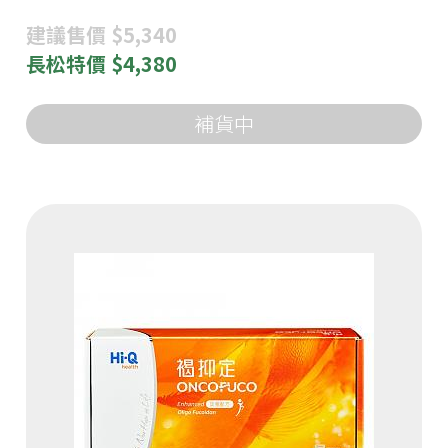
建議
售價 $5,340
長松
特價 $4,380
補貨中